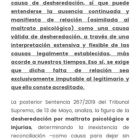
causa de desheredación, sí que puede
entenderse la ausencia continuada y
manifiesta de relación (asimilada al
maltrato psicológico) como una causa
válida de desheredación, a través de una
interpretación extensiva y flexible de las
causas legalmente establecidas, más
acorde a nuestros tiempos. Eso sí, se exige
que dicha falta de relación sea
exclusivamente imputable al legitimario y
que ello conste acreditado.
La posterior Sentencia 267/2019 del Tribunal
Supremo, de 13 de Mayo, analiza, la figura de la
desheredación por maltrato psicológico e
injurias
, determinando la inexistencia de
reconciliación –como causa para dejar sin