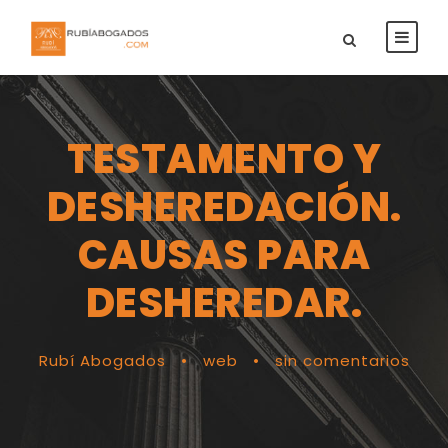
TESTAMENTO Y
DESHEREDACIÓN.
CAUSAS PARA
DESHEREDAR.
Rubí Abogados
•
web
•
sin comentarios