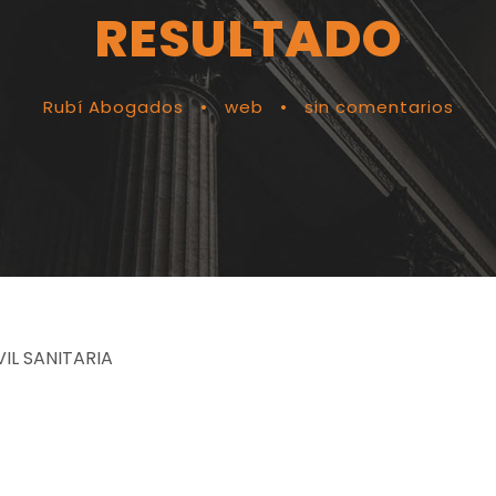
RESULTADO
Rubí Abogados
•
web
•
sin comentarios
IL SANITARIA