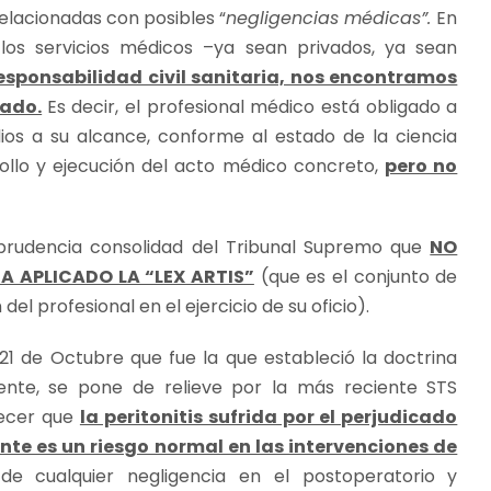
elacionadas con posibles “
negligencias médicas”.
En
los servicios médicos –ya sean privados, ya sean
esponsabilidad civil sanitaria, nos encontramos
tado.
Es decir, el profesional médico está obligado a
ios a su alcance, conforme al estado de la ciencia
llo y ejecución del acto médico concreto,
pero no
isprudencia consolidad del Tribunal Supremo que
NO
HA APLICADO LA “LEX ARTIS”
(que es el conjunto de
del profesional en el ejercicio de su oficio).
 21 de Octubre que fue la que estableció la doctrina
ente, se pone de relieve por la más reciente STS
lecer que
la peritonitis sufrida por el perjudicado
te es un riesgo normal en las intervenciones de
 de cualquier negligencia en el postoperatorio y