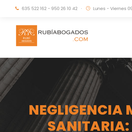
635 522 162 - 950 26 10 42
·
Lunes - Viernes 0
NEGLIGENCIA 
SANITARIA: