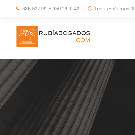
635 522 162 - 950 26 10 42
·
Lunes - Viernes 0