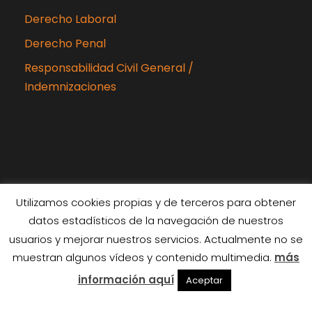
Derecho Laboral
Derecho Penal
Responsabilidad Civil General /
Indemnizaciones
Utilizamos cookies propias y de terceros para obtener
datos estadísticos de la navegación de nuestros
Copyright 2024 Rubiabogados, Todos los
usuarios y mejorar nuestros servicios. Actualmente no se
derechos reservados
muestran algunos vídeos y contenido multimedia.
más
Diseñado por
Interiberica
información aquí
Aceptar