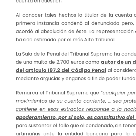
cuenta en cuestión.
Al conocer tales hechos la titular de la cuenta 
primera instancia condenó al denunciado pero, p
acordó al absolución de éste. La representación
ha sido estimado por el más Alto Tribunal.
La Sala de lo Penal del Tribunal Supremo ha cond
de una multa de 2.700 euros como
autor de un d
del artículo 197.2 del Código Penal
al considera
mediante argucias y engaños a fin de poder fund
Remarca el Tribunal Supremo que “
cualquier pe
movimientos de su cuenta corriente, … sea prot
contiene en esos extractos responde a la noc
apoderamiento, por sí solo, es constitutivo del d
para sustentar el fallo que el condenado, sin tener
artimañas ante la entidad bancaria para la o