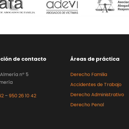
ción de contacto
Áreas de práctica
Almería nº 5
Derecho Familia
lmería
Accidentes de Trabajo
Derecho Administrativo
62
–
950 26 10 42
Derecho Penal