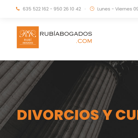
635 522 162 - 950 26 10 42
·
Lunes - Viernes 0
DIVORCIOS Y CU