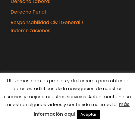
Derecho Laboral
Derecho Penal
Responsabilidad Civil General /
Indemnizaciones
Utilizamos cookies propias y de terceros para obtener
datos estadísticos de la navegación de nuestros
Copyright 2024 Rubiabogados, Todos los
usuarios y mejorar nuestros servicios. Actualmente no se
derechos reservados
muestran algunos vídeos y contenido multimedia.
más
Diseñado por
Interiberica
información aquí
Aceptar