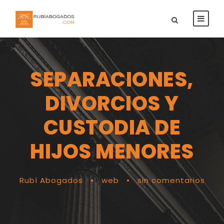
SEPARACIONES,
DIVORCIOS Y
CUSTODIA DE
HIJOS MENORES
Rubí Abogados
•
web
•
sin comentarios