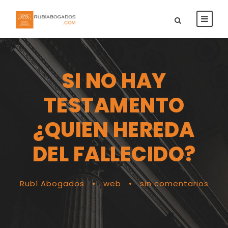
SI NO HAY
TESTAMENTO
¿QUIEN HEREDA
DEL FALLECIDO?
Rubí Abogados
•
web
•
sin comentarios