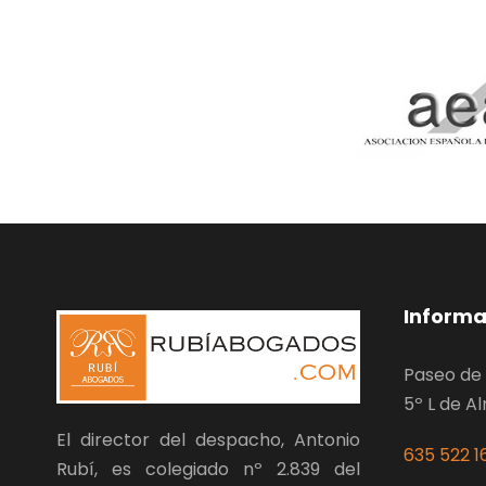
Informa
Paseo de 
5º L de A
El director del despacho, Antonio
635 522 1
Rubí, es colegiado nº 2.839 del