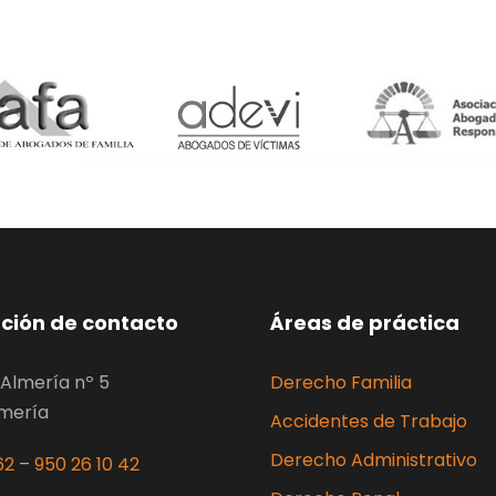
ción de contacto
Áreas de práctica
Almería nº 5
Derecho Familia
lmería
Accidentes de Trabajo
Derecho Administrativo
62
–
950 26 10 42