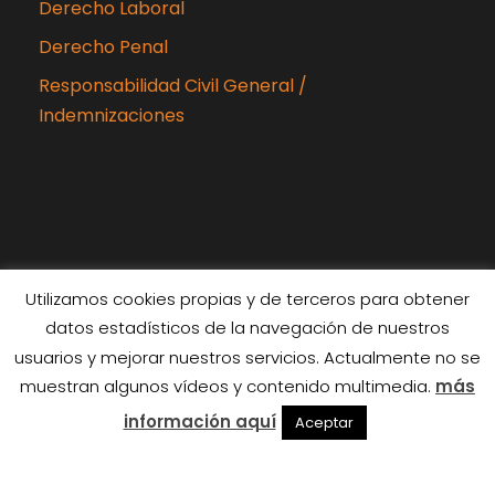
Derecho Laboral
Derecho Penal
Responsabilidad Civil General /
Indemnizaciones
Utilizamos cookies propias y de terceros para obtener
datos estadísticos de la navegación de nuestros
Copyright 2024 Rubiabogados, Todos los
usuarios y mejorar nuestros servicios. Actualmente no se
derechos reservados
muestran algunos vídeos y contenido multimedia.
más
Diseñado por
Interiberica
información aquí
Aceptar