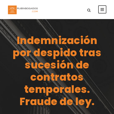
Indemnización
por despido tras
sucesión de
contratos
temporales.
Fraude de ley.