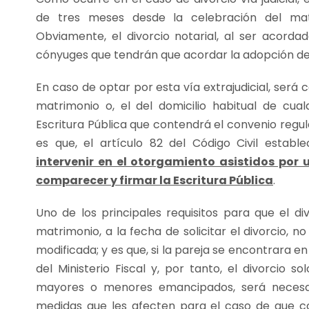
de tres meses desde la celebración del mat
Obviamente, el divorcio notarial, al ser acord
cónyuges que tendrán que acordar la adopción de es
En caso de optar por esta vía extrajudicial, será
matrimonio o, el del domicilio habitual de cua
Escritura Pública que contendrá el convenio regul
es que, el artículo 82 del Código Civil establ
intervenir en el otorgamiento asistidos por 
comparecer y firmar la Escritura Pública
.
Uno de los principales requisitos para que el di
matrimonio, a la fecha de solicitar el divorcio, 
modificada; y es que, si la pareja se encontrara en
del Ministerio Fiscal y, por tanto, el divorcio so
mayores o menores emancipados, será necesar
medidas que les afecten para el caso de que co