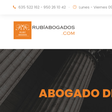
635 522 162 - 950 26 10 42
·
Lunes - Viernes 0
ABOGADO DI