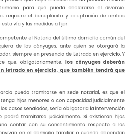
rimonio para que pueda declararse el divorcio.
ado, requiere el beneplácito y aceptación de ambos
ta vía y las medidas a fijar.
 competente el Notario del último domicilio común del
lquiera de los cónyuges, ante quien se otorgará la
ador, siempre en presencia de Letrado en ejercicio. Y
ece que, obligatoriamente,
los cónyuges deberán
un letrado
en ejercicio, que también tendrá que
vorcio pueda tramitarse en sede notarial, es que el
no tenga hijos menores o con capacidad judicialmente
 los casos señalados, sería obligatoria la intervención
lo podrá tramitarse judicialmente. Si existieran hijos
io contar con su consentimiento respecto a las
nvivan en el domicilio familiar o cuando dependan