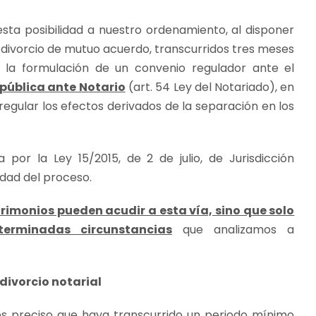
 esta posibilidad a nuestro ordenamiento, al disponer
divorcio de mutuo acuerdo, transcurridos tres meses
 la formulación de un convenio regulador ante el
 pública ante Notario
(art. 54 Ley del Notariado), en
egular los efectos derivados de la separación en los
a por la Ley 15/2015, de 2 de julio, de Jurisdicción
ridad del proceso.
rimonios pueden acudir a esta vía, sino que solo
erminadas circunstancias
que analizamos a
divorcio notarial
 es preciso que haya transcurrido un periodo mínimo