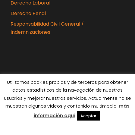
Derecho Laboral
Derecho Penal
Responsabilidad Civil General /
Indemnizaciones
Utilizamos cookies propias y de terceros para obtener
datos estadísticos de la navegación de nuestros
Copyright 2024 Rubiabogados, Todos los
usuarios y mejorar nuestros servicios. Actualmente no se
derechos reservados
muestran algunos vídeos y contenido multimedia.
más
Diseñado por
Interiberica
información aquí
Aceptar