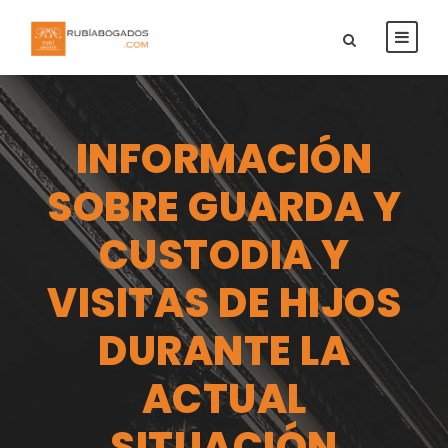
INFORMACIÓN
SOBRE GUARDA Y
CUSTODIA Y
VISITAS DE HIJOS
DURANTE LA
ACTUAL
SITUACIÓN