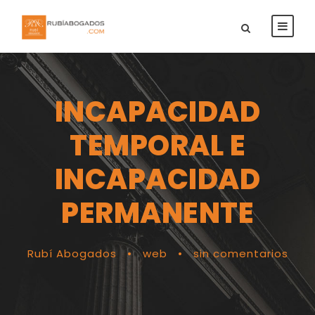
INCAPACIDAD
TEMPORAL E
INCAPACIDAD
PERMANENTE
Rubí Abogados
•
web
•
sin comentarios