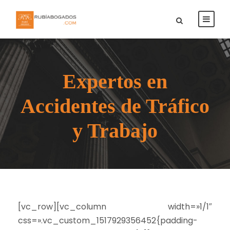
Expertos en
Accidentes de Tráfico
y Trabajo
[vc_row][vc_column width=»1/1″
css=».vc_custom_1517929356452{padding-