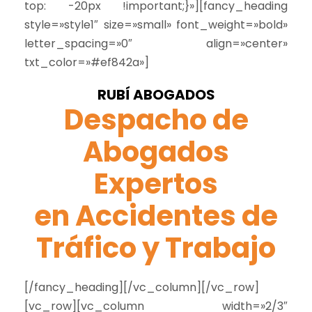
top: -20px !important;}»][fancy_heading
style=»style1″ size=»small» font_weight=»bold»
letter_spacing=»0″ align=»center»
txt_color=»#ef842a»]
RUBÍ ABOGADOS
Despacho de
Abogados
Expertos
en Accidentes de
Tráfico y Trabajo
[/fancy_heading][/vc_column][/vc_row]
[vc_row][vc_column width=»2/3″