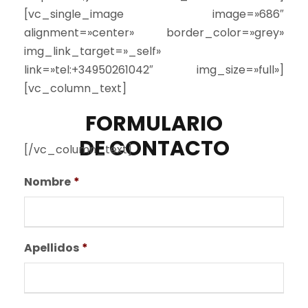
[vc_single_image image=»686″
alignment=»center» border_color=»grey»
img_link_target=»_self»
link=»tel:+34950261042″ img_size=»full»]
[vc_column_text]
FORMULARIO
DE CONTACTO
[/vc_column_text]
Nombre
*
Apellidos
*