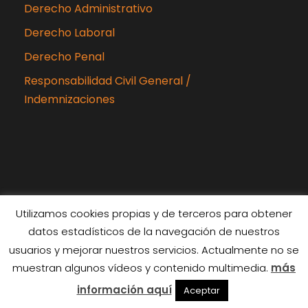
Derecho Administrativo
Derecho Laboral
Derecho Penal
Responsabilidad Civil General /
Indemnizaciones
Utilizamos cookies propias y de terceros para obtener
datos estadísticos de la navegación de nuestros
Copyright 2024 Rubiabogados, Todos los
usuarios y mejorar nuestros servicios. Actualmente no se
derechos reservados
muestran algunos vídeos y contenido multimedia.
más
Diseñado por
Interiberica
información aquí
Aceptar