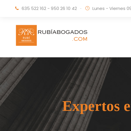
635 522 162 - 950 26 10 42
·
Lunes - Viernes 0
Expertos e