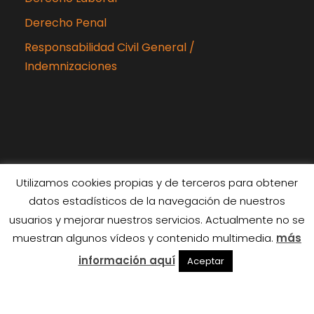
Derecho Penal
Responsabilidad Civil General /
Indemnizaciones
Utilizamos cookies propias y de terceros para obtener
datos estadísticos de la navegación de nuestros
Copyright 2024 Rubiabogados, Todos los
usuarios y mejorar nuestros servicios. Actualmente no se
derechos reservados
muestran algunos vídeos y contenido multimedia.
más
Diseñado por
Interiberica
información aquí
Aceptar